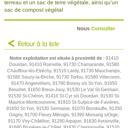
terreau et un sac de terre végétale, ainsi qu'un
sac de compost végétal
Nous
Consulter
Retour à la liste
Notre exploitation est située à proximité de :
91410
Dourdan, 91410 Roinville, 91730 Chamarande, 91580
Chauffour-lès-Etréchy, 91510 Lardy, 91730 Mauchamps,
91580 Souzy-la-Briche, 91730 Torfou, 91580 Villeconin,
91470 Angervilliers, 91790 Boissy s/s St-Yon, 91650
Breuillet, 91650 Breux-Jouy, 91530 Le Val-St-Germain,
91530 St-Chéron, 91410 St-Cyr s/s Dourdan, 91530 St-
Maurice-Montcouronne, 91910 St-Sulpice-de-Favières,
91650 St-Yon, 91530 Sermaise, 91070 Bondoufle, 91350
Grigny, 91700 Fleury-Mérogis, 91390 Morsang s/Orge,
91170 Viry-Châtillon, 91290 Arpajon, 91630 Avrainville,
91680 Bruyères-le-Châtel, 91630 Cheptainville, 91520