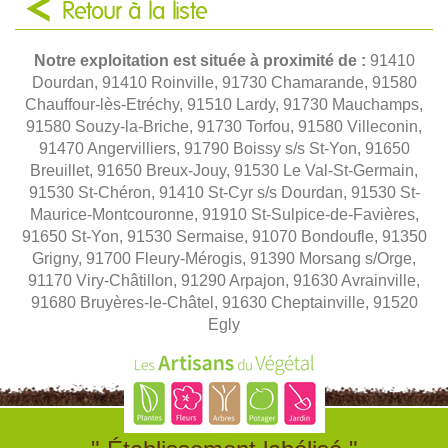
Retour à la liste
Notre exploitation est située à proximité de :
91410
Dourdan, 91410 Roinville, 91730 Chamarande, 91580
Chauffour-lès-Etréchy, 91510 Lardy, 91730 Mauchamps,
91580 Souzy-la-Briche, 91730 Torfou, 91580 Villeconin,
91470 Angervilliers, 91790 Boissy s/s St-Yon, 91650
Breuillet, 91650 Breux-Jouy, 91530 Le Val-St-Germain,
91530 St-Chéron, 91410 St-Cyr s/s Dourdan, 91530 St-
Maurice-Montcouronne, 91910 St-Sulpice-de-Favières,
91650 St-Yon, 91530 Sermaise, 91070 Bondoufle, 91350
Grigny, 91700 Fleury-Mérogis, 91390 Morsang s/Orge,
91170 Viry-Châtillon, 91290 Arpajon, 91630 Avrainville,
91680 Bruyères-le-Châtel, 91630 Cheptainville, 91520
Egly