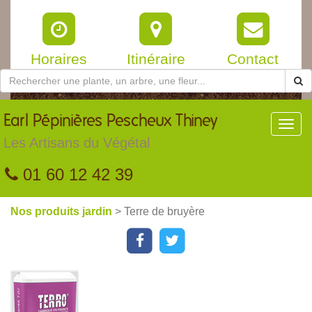
Horaires
Itinéraire
Contact
Earl
Pépinières Pescheux Thiney
Toggl
navig
Les Artisans du Végétal
01 60 12 42 39
Nos produits jardin
> Terre de bruyère