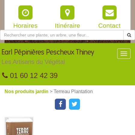
Horaires
Itinéraire
Contact
Earl
Pépinières Pescheux Thiney
Toggl
navig
Les Artisans du Végétal
01 60 12 42 39
Nos produits jardin
> Terreau Plantation