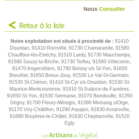
Nous
Consulter
Retour à la liste
Notre exploitation est située à proximité de :
91410
Dourdan, 91410 Roinville, 91730 Chamarande, 91580
Chauffour-lès-Etréchy, 91510 Lardy, 91730 Mauchamps,
91580 Souzy-la-Briche, 91730 Torfou, 91580 Villeconin,
91470 Angervilliers, 91790 Boissy s/s St-Yon, 91650
Breuillet, 91650 Breux-Jouy, 91530 Le Val-St-Germain,
91530 St-Chéron, 91410 St-Cyr s/s Dourdan, 91530 St-
Maurice-Montcouronne, 91910 St-Sulpice-de-Favières,
91650 St-Yon, 91530 Sermaise, 91070 Bondoufle, 91350
Grigny, 91700 Fleury-Mérogis, 91390 Morsang s/Orge,
91170 Viry-Châtillon, 91290 Arpajon, 91630 Avrainville,
91680 Bruyères-le-Châtel, 91630 Cheptainville, 91520
Egly