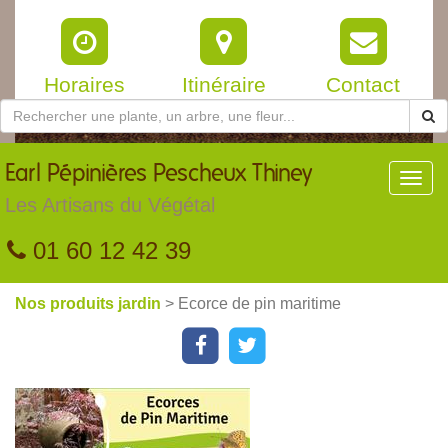
Horaires
Itinéraire
Contact
Earl
Pépinières Pescheux Thiney
Toggl
navig
Les Artisans du Végétal
01 60 12 42 39
Nos produits jardin
> Ecorce de pin maritime