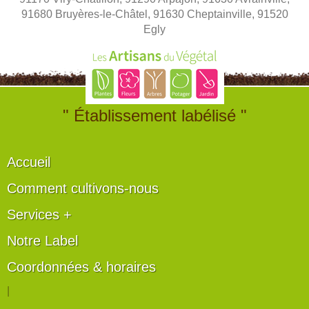
91680 Bruyères-le-Châtel, 91630 Cheptainville, 91520
Egly
" Établissement labélisé "
Accueil
Comment cultivons-nous
Services +
Notre Label
Coordonnées & horaires
|