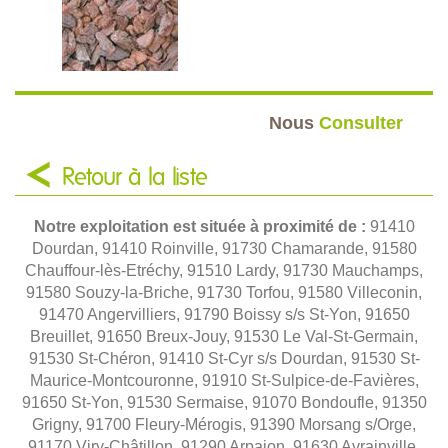
Nous
Consulter
Retour à la liste
Notre exploitation est située à proximité de :
91410
Dourdan, 91410 Roinville, 91730 Chamarande, 91580
Chauffour-lès-Etréchy, 91510 Lardy, 91730 Mauchamps,
91580 Souzy-la-Briche, 91730 Torfou, 91580 Villeconin,
91470 Angervilliers, 91790 Boissy s/s St-Yon, 91650
Breuillet, 91650 Breux-Jouy, 91530 Le Val-St-Germain,
91530 St-Chéron, 91410 St-Cyr s/s Dourdan, 91530 St-
Maurice-Montcouronne, 91910 St-Sulpice-de-Favières,
91650 St-Yon, 91530 Sermaise, 91070 Bondoufle, 91350
Grigny, 91700 Fleury-Mérogis, 91390 Morsang s/Orge,
91170 Viry-Châtillon, 91290 Arpajon, 91630 Avrainville,