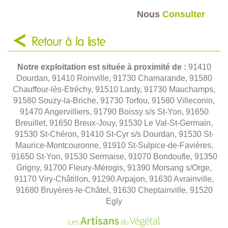
Nous
Consulter
Retour à la liste
Notre exploitation est située à proximité de :
91410
Dourdan, 91410 Roinville, 91730 Chamarande, 91580
Chauffour-lès-Etréchy, 91510 Lardy, 91730 Mauchamps,
91580 Souzy-la-Briche, 91730 Torfou, 91580 Villeconin,
91470 Angervilliers, 91790 Boissy s/s St-Yon, 91650
Breuillet, 91650 Breux-Jouy, 91530 Le Val-St-Germain,
91530 St-Chéron, 91410 St-Cyr s/s Dourdan, 91530 St-
Maurice-Montcouronne, 91910 St-Sulpice-de-Favières,
91650 St-Yon, 91530 Sermaise, 91070 Bondoufle, 91350
Grigny, 91700 Fleury-Mérogis, 91390 Morsang s/Orge,
91170 Viry-Châtillon, 91290 Arpajon, 91630 Avrainville,
91680 Bruyères-le-Châtel, 91630 Cheptainville, 91520
Egly