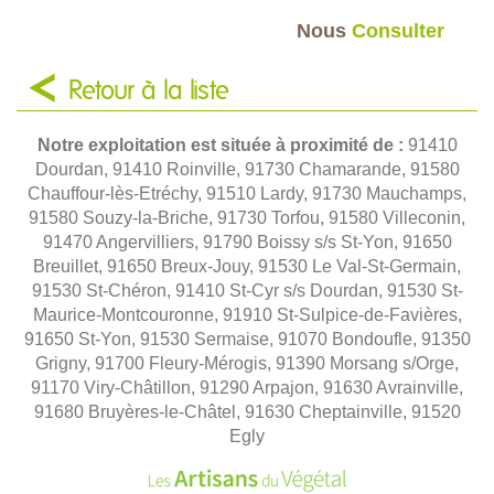
Nous
Consulter
Retour à la liste
Notre exploitation est située à proximité de :
91410
Dourdan, 91410 Roinville, 91730 Chamarande, 91580
Chauffour-lès-Etréchy, 91510 Lardy, 91730 Mauchamps,
91580 Souzy-la-Briche, 91730 Torfou, 91580 Villeconin,
91470 Angervilliers, 91790 Boissy s/s St-Yon, 91650
Breuillet, 91650 Breux-Jouy, 91530 Le Val-St-Germain,
91530 St-Chéron, 91410 St-Cyr s/s Dourdan, 91530 St-
Maurice-Montcouronne, 91910 St-Sulpice-de-Favières,
91650 St-Yon, 91530 Sermaise, 91070 Bondoufle, 91350
Grigny, 91700 Fleury-Mérogis, 91390 Morsang s/Orge,
91170 Viry-Châtillon, 91290 Arpajon, 91630 Avrainville,
91680 Bruyères-le-Châtel, 91630 Cheptainville, 91520
Egly