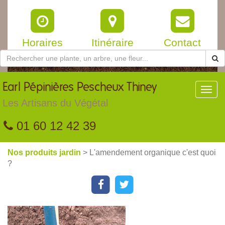
Horaires
Itinéraire
Contact
Earl
Pépinières Pescheux Thiney
Toggl
navig
Les Artisans du Végétal
01 60 12 42 39
Nos produits jardin
> L'amendement organique c'est quoi
?