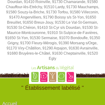
Dourdan, 91410 Roinville, 91730 Chamarande, 91580
Chauffour-lès-Etréchy, 91510 Lardy, 91730 Mauchamps,
91580 Souzy-la-Briche, 91730 Torfou, 91580 Villeconin,
91470 Angervilliers, 91790 Boissy s/s St-Yon, 91650
Breuillet, 91650 Breux-Jouy, 91530 Le Val-St-Germain,
91530 St-Chéron, 91410 St-Cyr s/s Dourdan, 91530 St-
Maurice-Montcouronne, 91910 St-Sulpice-de-Favières,
91650 St-Yon, 91530 Sermaise, 91070 Bondoufle, 91350
Grigny, 91700 Fleury-Mérogis, 91390 Morsang s/Orge,
91170 Viry-Châtillon, 91290 Arpajon, 91630 Avrainville,
91680 Bruyères-le-Châtel, 91630 Cheptainville, 91520
Egly
" Établissement labélisé "
Accueil