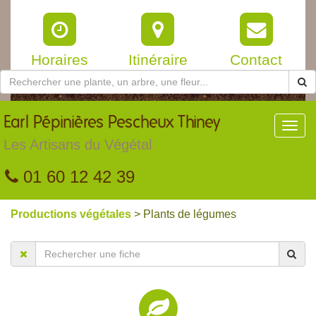
Horaires
Itinéraire
Contact
Earl
Pépinières Pescheux Thiney
Toggl
navig
Les Artisans du Végétal
01 60 12 42 39
Productions végétales
> Plants de légumes