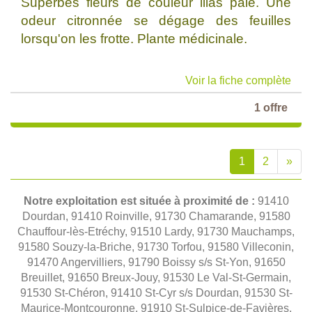
Superbes fleurs de couleur lilas pâle. Une
odeur citronnée se dégage des feuilles
lorsqu'on les frotte. Plante médicinale.
Voir la fiche complète
1 offre
1
2
»
Notre exploitation est située à proximité de :
91410
Dourdan, 91410 Roinville, 91730 Chamarande, 91580
Chauffour-lès-Etréchy, 91510 Lardy, 91730 Mauchamps,
91580 Souzy-la-Briche, 91730 Torfou, 91580 Villeconin,
91470 Angervilliers, 91790 Boissy s/s St-Yon, 91650
Breuillet, 91650 Breux-Jouy, 91530 Le Val-St-Germain,
91530 St-Chéron, 91410 St-Cyr s/s Dourdan, 91530 St-
Maurice-Montcouronne, 91910 St-Sulpice-de-Favières,