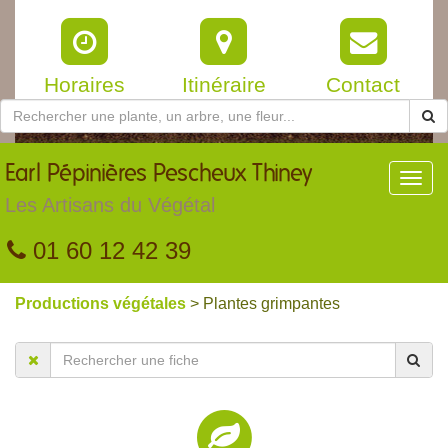
Horaires
Itinéraire
Contact
Earl
Pépinières Pescheux Thiney
Toggl
navig
Les Artisans du Végétal
01 60 12 42 39
Productions végétales
> Plantes grimpantes