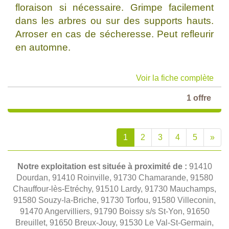
floraison si nécessaire. Grimpe facilement
dans les arbres ou sur des supports hauts.
Arroser en cas de sécheresse. Peut refleurir
en automne.
Voir la fiche complète
1 offre
1
2
3
4
5
»
Notre exploitation est située à proximité de :
91410
Dourdan, 91410 Roinville, 91730 Chamarande, 91580
Chauffour-lès-Etréchy, 91510 Lardy, 91730 Mauchamps,
91580 Souzy-la-Briche, 91730 Torfou, 91580 Villeconin,
91470 Angervilliers, 91790 Boissy s/s St-Yon, 91650
Breuillet, 91650 Breux-Jouy, 91530 Le Val-St-Germain,