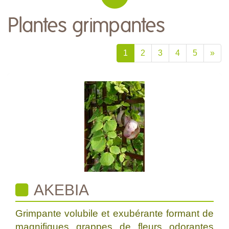
Plantes grimpantes
1
2
3
4
5
»
AKEBIA
Grimpante volubile et exubérante formant de
magnifiques grappes de fleurs odorantes