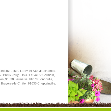
Etréchy, 91510 Lardy, 91730 Mauchamps,
650 Breux-Jouy, 91530 Le Val-St-Germain,
Yon, 91530 Sermaise, 91070 Bondoufle,
 Bruyères-le-Châtel, 91630 Cheptainville,