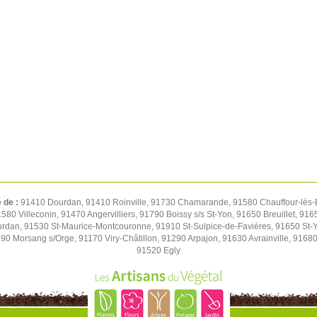
é de :
91410 Dourdan, 91410 Roinville, 91730 Chamarande, 91580 Chauffour-lès-
580 Villeconin, 91470 Angervilliers, 91790 Boissy s/s St-Yon, 91650 Breuillet, 91
urdan, 91530 St-Maurice-Montcouronne, 91910 St-Sulpice-de-Favières, 91650 St-
0 Morsang s/Orge, 91170 Viry-Châtillon, 91290 Arpajon, 91630 Avrainville, 91680
91520 Egly