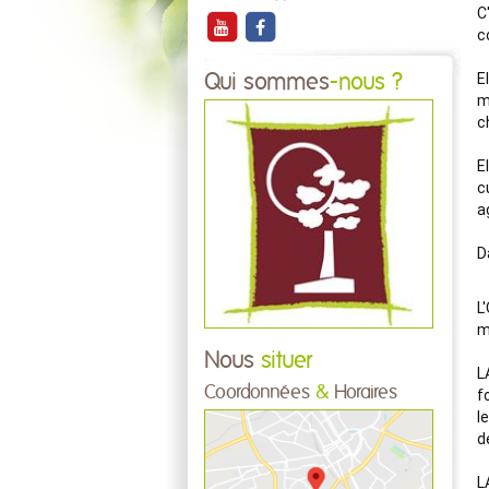
C
c
E
Qui sommes
-nous ?
m
c
E
c
a
D
L
m
Nous
situer
L
Coordonnées
&
Horaires
f
l
d
L