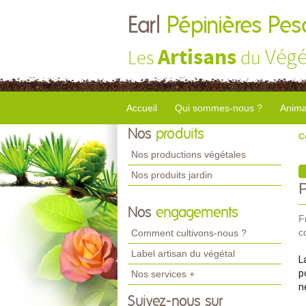
Earl
Pépinières Pes
Artisans
Végé
Les
du
Accueil
Qui sommes-nous ?
Anima
Nos
produits
C
Nos productions végétales
Nos produits jardin
Nos
engagements
F
c
Comment cultivons-nous ?
Label artisan du végétal
L
p
Nos services +
n
Suivez-nous sur