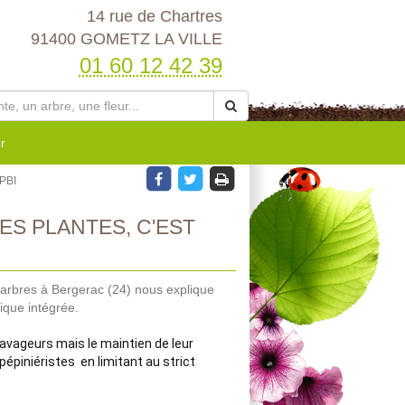
14 rue de Chartres
91400 GOMETZ LA VILLE
01 60 12 42 39
r
 PBI
S PLANTES, C'EST
t arbres à Bergerac (24) nous explique
ique intégrée.
ravageurs mais le maintien de leur 
épiniéristes  en limitant au strict 