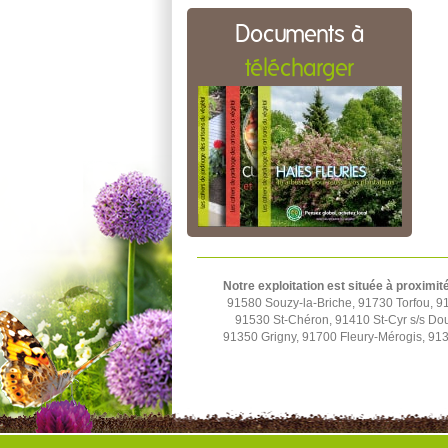
Documents à
télécharger
Notre exploitation est située à proximit
91580 Souzy-la-Briche, 91730 Torfou, 91
91530 St-Chéron, 91410 St-Cyr s/s Do
91350 Grigny, 91700 Fleury-Mérogis, 9139