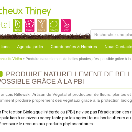
cheux Thiney
tal
tions
Agenda jardin
Coordonnées & Horaires
Nous Contacte
onseils Vidéo
> Produire naturellement de belles plantes, c'est possible grâce à la
PRODUIRE NATURELLEMENT DE BELLE
POSSIBLE GRÂCE À LA PBI
rançois Ritlewski, Artisan du Végétal et producteur de fleurs, plantes e
omment produire proprement des végétaux grâce à la protection biolog
a Protection Biologique Intégrée ou (PBI) ne vise pas l'éradication des 
opulation à un niveau acceptable par les agriculteurs, horticulteurs ou p
écessaire le recours aux produits phytosanitaires.
