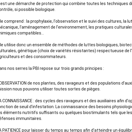
'est une démarche de protection qui combine toutes les techniques d
ontrôle, si possible biologique. 

lle comprend : la prophylaxie, l'observation et le suivi des cultures, la lut
écanique, l'aménagement de l’environnement, les pratiques culturales, 
himiques compatibles… 

lle utilise donc un ensemble de méthodes de luttes biologiques, biote
ulturales, génétique (choix de variétés résistantes) respectueuse de l
griculteurs et des consommateurs.

ans nos serres la PBI repose sur trois grands principes :
'OBSERVATION de nos plantes, des ravageurs et des populations d’auxili
ission nous pouvons utiliser toutes sortes de pièges.

A CONNAISSANCE : des cycles des ravageurs et des auxiliaires afin d'op
onction de seuil d'infestation. La connaissance des besoins physiologi
es éléments nutritifs suffisants ou quelques biostimulants tels que les
éfenses immunitaires.    

A PATIENCE pour laisser du temps au temps afin d'atteindre un équilibr