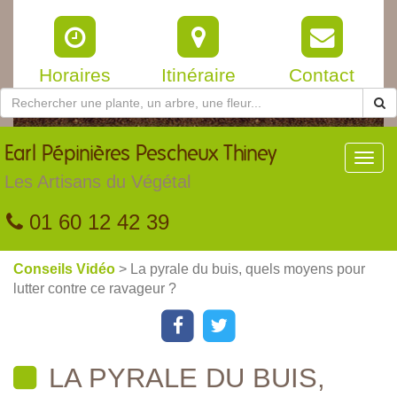
Horaires
Itinéraire
Contact
Earl
Pépinières Pescheux Thiney
Toggl
navig
Les Artisans du Végétal
01 60 12 42 39
Conseils Vidéo
> La pyrale du buis, quels moyens pour
lutter contre ce ravageur ?
LA PYRALE DU BUIS,