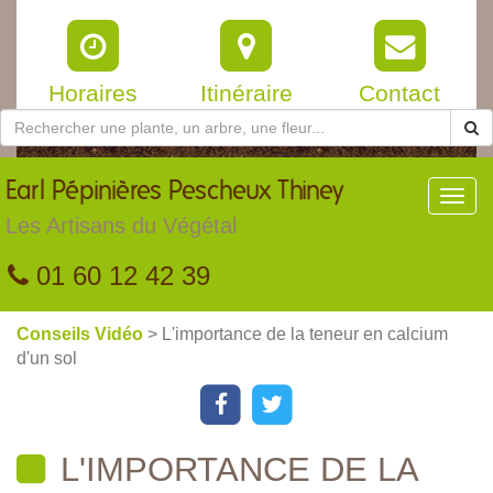
Horaires
Itinéraire
Contact
Earl
Pépinières Pescheux Thiney
Toggl
navig
Les Artisans du Végétal
01 60 12 42 39
Conseils Vidéo
> L'importance de la teneur en calcium
d'un sol
L'IMPORTANCE DE LA