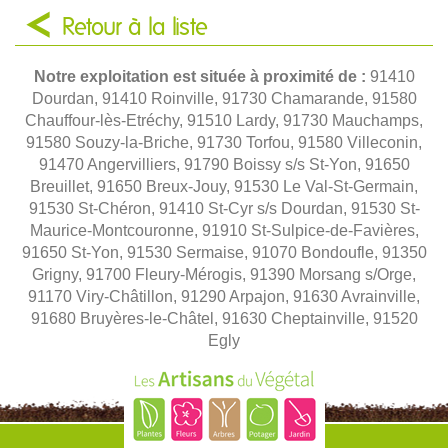
Retour à la liste
Notre exploitation est située à proximité de :
91410
Dourdan, 91410 Roinville, 91730 Chamarande, 91580
Chauffour-lès-Etréchy, 91510 Lardy, 91730 Mauchamps,
91580 Souzy-la-Briche, 91730 Torfou, 91580 Villeconin,
91470 Angervilliers, 91790 Boissy s/s St-Yon, 91650
Breuillet, 91650 Breux-Jouy, 91530 Le Val-St-Germain,
91530 St-Chéron, 91410 St-Cyr s/s Dourdan, 91530 St-
Maurice-Montcouronne, 91910 St-Sulpice-de-Favières,
91650 St-Yon, 91530 Sermaise, 91070 Bondoufle, 91350
Grigny, 91700 Fleury-Mérogis, 91390 Morsang s/Orge,
91170 Viry-Châtillon, 91290 Arpajon, 91630 Avrainville,
91680 Bruyères-le-Châtel, 91630 Cheptainville, 91520
Egly