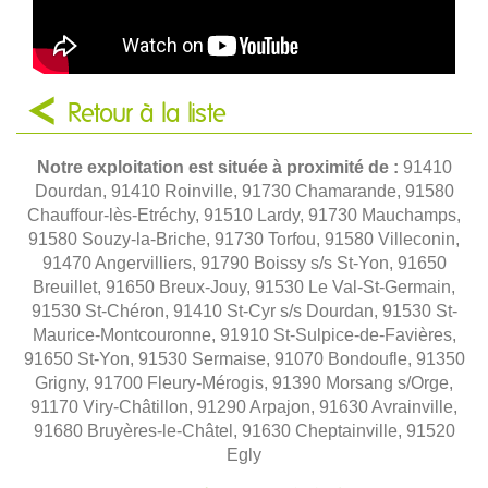
Retour à la liste
Notre exploitation est située à proximité de :
91410
Dourdan, 91410 Roinville, 91730 Chamarande, 91580
Chauffour-lès-Etréchy, 91510 Lardy, 91730 Mauchamps,
91580 Souzy-la-Briche, 91730 Torfou, 91580 Villeconin,
91470 Angervilliers, 91790 Boissy s/s St-Yon, 91650
Breuillet, 91650 Breux-Jouy, 91530 Le Val-St-Germain,
91530 St-Chéron, 91410 St-Cyr s/s Dourdan, 91530 St-
Maurice-Montcouronne, 91910 St-Sulpice-de-Favières,
91650 St-Yon, 91530 Sermaise, 91070 Bondoufle, 91350
Grigny, 91700 Fleury-Mérogis, 91390 Morsang s/Orge,
91170 Viry-Châtillon, 91290 Arpajon, 91630 Avrainville,
91680 Bruyères-le-Châtel, 91630 Cheptainville, 91520
Egly