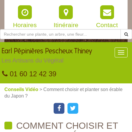
Horaires
Itinéraire
Contact
Earl
Pépinières Pescheux Thiney
Toggl
navig
Les Artisans du Végétal
01 60 12 42 39
Conseils Vidéo
> Comment choisir et planter son érable
du Japon ?
COMMENT CHOISIR ET