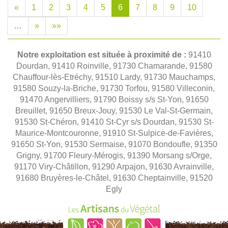
«
1
2
3
4
5
6
7
8
9
10
…
»
»»
Notre exploitation est située à proximité de :
91410
Dourdan, 91410 Roinville, 91730 Chamarande, 91580
Chauffour-lès-Etréchy, 91510 Lardy, 91730 Mauchamps,
91580 Souzy-la-Briche, 91730 Torfou, 91580 Villeconin,
91470 Angervilliers, 91790 Boissy s/s St-Yon, 91650
Breuillet, 91650 Breux-Jouy, 91530 Le Val-St-Germain,
91530 St-Chéron, 91410 St-Cyr s/s Dourdan, 91530 St-
Maurice-Montcouronne, 91910 St-Sulpice-de-Favières,
91650 St-Yon, 91530 Sermaise, 91070 Bondoufle, 91350
Grigny, 91700 Fleury-Mérogis, 91390 Morsang s/Orge,
91170 Viry-Châtillon, 91290 Arpajon, 91630 Avrainville,
91680 Bruyères-le-Châtel, 91630 Cheptainville, 91520
Egly