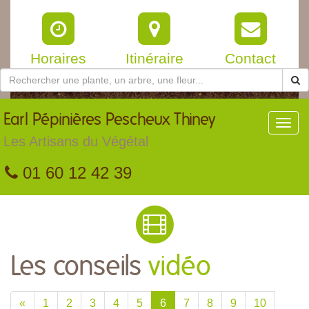
Horaires
Itinéraire
Contact
Earl
Pépinières Pescheux Thiney
Toggl
navig
Les Artisans du Végétal
01 60 12 42 39
Les conseils
vidéo
«
1
2
3
4
5
6
7
8
9
10