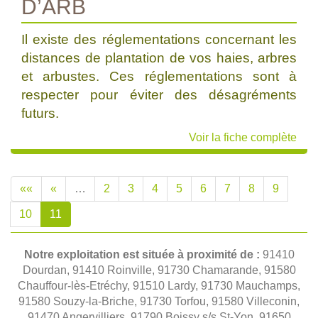
D’ARB
Il existe des réglementations concernant les
distances de plantation de vos haies, arbres
et arbustes. Ces réglementations sont à
respecter pour éviter des désagréments
futurs.
Voir la fiche complète
««
«
…
2
3
4
5
6
7
8
9
10
11
Notre exploitation est située à proximité de :
91410
Dourdan, 91410 Roinville, 91730 Chamarande, 91580
Chauffour-lès-Etréchy, 91510 Lardy, 91730 Mauchamps,
91580 Souzy-la-Briche, 91730 Torfou, 91580 Villeconin,
91470 Angervilliers, 91790 Boissy s/s St-Yon, 91650