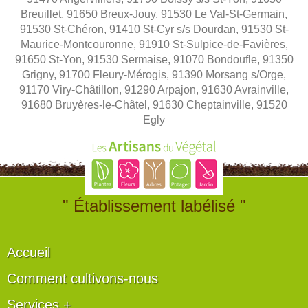
Breuillet, 91650 Breux-Jouy, 91530 Le Val-St-Germain,
91530 St-Chéron, 91410 St-Cyr s/s Dourdan, 91530 St-
Maurice-Montcouronne, 91910 St-Sulpice-de-Favières,
91650 St-Yon, 91530 Sermaise, 91070 Bondoufle, 91350
Grigny, 91700 Fleury-Mérogis, 91390 Morsang s/Orge,
91170 Viry-Châtillon, 91290 Arpajon, 91630 Avrainville,
91680 Bruyères-le-Châtel, 91630 Cheptainville, 91520
Egly
" Établissement labélisé "
Accueil
Comment cultivons-nous
Services +