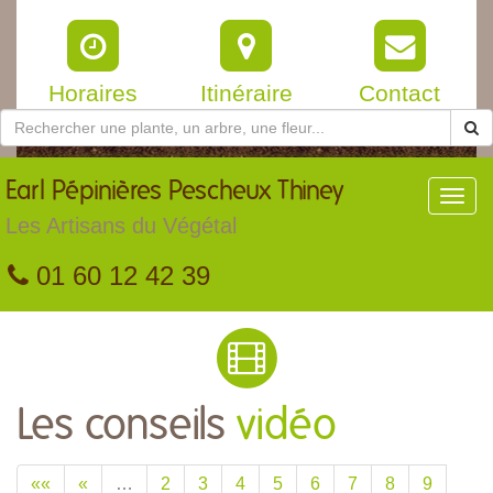
Horaires
Itinéraire
Contact
Earl
Pépinières Pescheux Thiney
Toggl
navig
Les Artisans du Végétal
01 60 12 42 39
Les conseils
vidéo
««
«
…
2
3
4
5
6
7
8
9